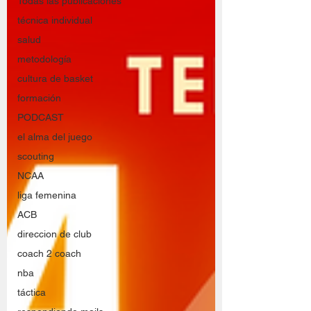
Todas las publicaciones
técnica individual
salud
metodología
cultura de basket
formación
PODCAST
el alma del juego
scouting
NCAA
liga femenina
ACB
direccion de club
coach 2 coach
nba
táctica