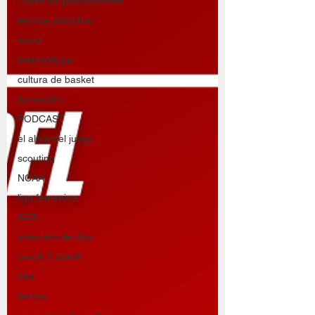
Todas las publicaciones
técnica individual
salud
metodología
cultura de basket
formación
PODCAST
el alma del juego
scouting
NCAA
liga femenina
ACB
direccion de club
coach 2 coach
nba
táctica