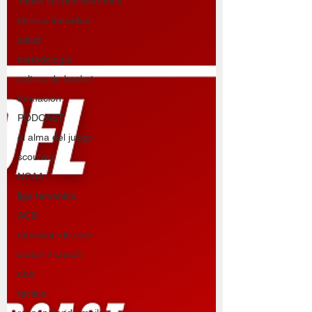
Todas las publicaciones
técnica individual
salud
metodología
cultura de basket
formación
PODCAST
el alma del juego
scouting
NCAA
liga femenina
ACB
direccion de club
coach 2 coach
nba
táctica