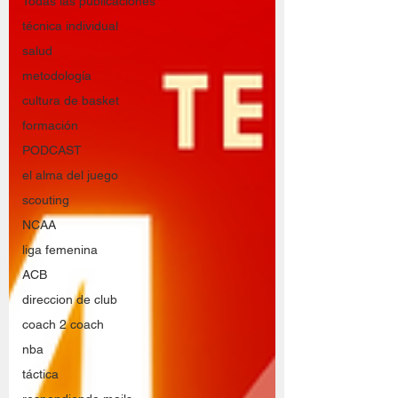
Todas las publicaciones
técnica individual
salud
metodología
cultura de basket
formación
PODCAST
el alma del juego
scouting
NCAA
liga femenina
ACB
direccion de club
coach 2 coach
nba
táctica