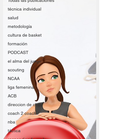
Todas las publicaciones
técnica individual
salud
metodología
cultura de basket
formación
PODCAST
el alma del juego
scouting
NCAA
liga femenina
ACB
direccion de club
coach 2 coach
nba
táctica