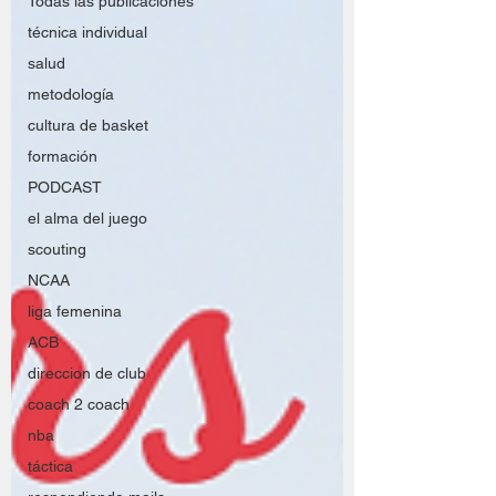
Todas las publicaciones
técnica individual
salud
metodología
cultura de basket
formación
PODCAST
el alma del juego
scouting
NCAA
liga femenina
ACB
direccion de club
coach 2 coach
nba
táctica