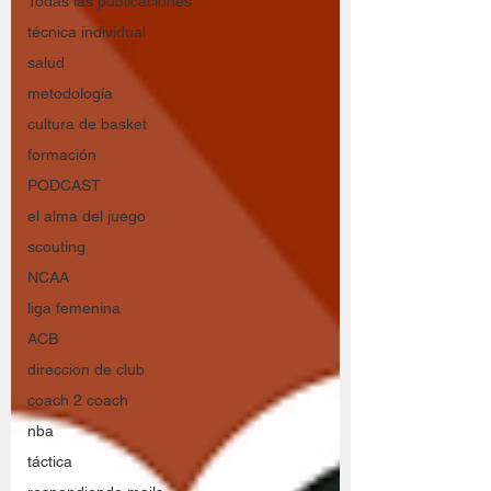
Todas las publicaciones
técnica individual
salud
metodología
cultura de basket
formación
PODCAST
el alma del juego
scouting
NCAA
liga femenina
ACB
direccion de club
coach 2 coach
nba
táctica