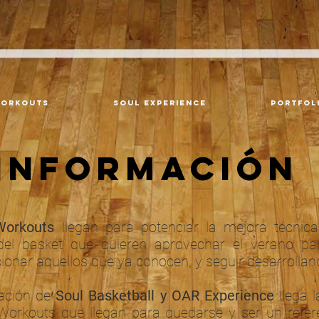
orkouts
Soul Experience
Portfol
INFORMACIÓN
orkouts
llegan para potenciar la mejora técnica,
el basket que quieren aprovechar el verano pa
ionar aquellos que ya conocen, y seguir desarrollan
ración de
Soul Basketball y OAR Experience
llega l
kouts que llegan para quedarse y ser un refere