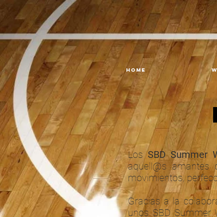
Home
W
Los
SBD Summer W
aquell@s amantes d
movimientos, perfecc
Gracias a la colabo
unos SBD Summer Wor