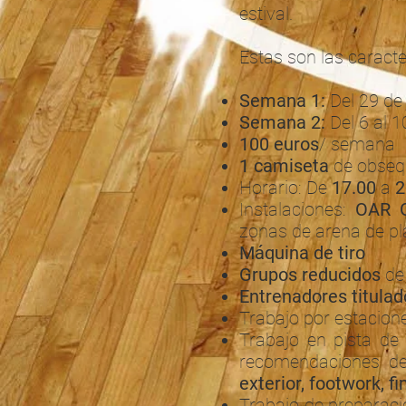
estival.
Estas son las caracte
Semana 1:
Del 29 de j
Semana 2:
Del 6 al 1
100 euros
/ semana
1 camiseta
de obseq
Horario: De
17.00
a
2
Instalaciones:
OAR G
zonas de arena de p
Máquina de tiro
Grupos reducidos
de
Entrenadores titulad
Trabajo por estacione
Trabajo en pista de 
recomendaciones de 
exterior, footwork, f
Trabajo de preparaci