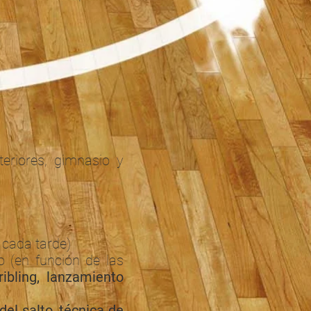
teriores, gimnasio y
 cada tarde)
o (en función de las
ribling, lanzamiento
del salto, técnica de