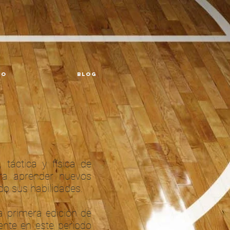
io
Blog
 táctica y física de
ra aprender nuevos
do sus habilidades.
a primera edición de
nte en este periodo