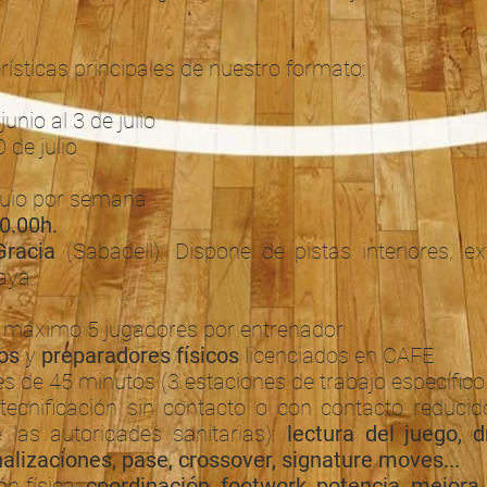
rísticas principales de nuestro formato:
unio al 3 de julio
0 de julio
uio por semana
0.00h.
racia
(Sabadell). Dispone de pistas interiores, ex
laya
 máximo 5 jugadores por entrenador
os
y
preparadores físicos
licenciados en CAFE
s de 45 minutos (3 estaciones de trabajo específico
tecnificación sin contacto o con contacto reducid
las autoridades sanitarias):
lectura del juego, d
inalizaciones, pase, crossover, signature moves...
ón física:
coordinación, footwork, potencia, mejora 