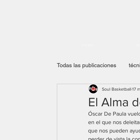
Home
W
Todas las publicaciones
técn
Soul Basketball
17 
PODCAST
el alma del 
El Alma d
Óscar De Paula vuelc
direccion de club
coach
en el que nos deleit
que nos pueden ayuda
perder de vista la c