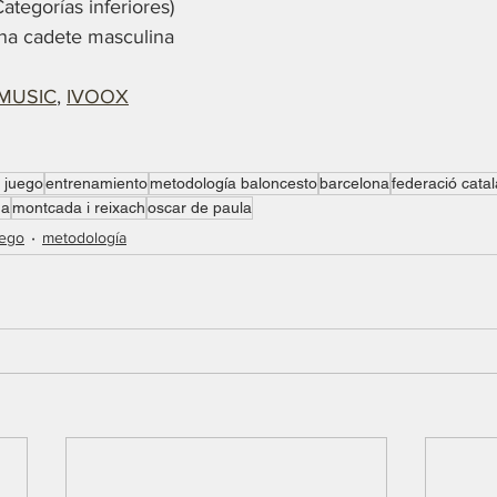
ategorías inferiores)
ana cadete masculina
MUSIC
, 
IVOOX
l juego
entrenamiento
metodología baloncesto
barcelona
federació cata
na
montcada i reixach
oscar de paula
uego
metodología