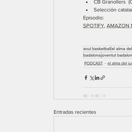
CB Granollers  (C
Selección catal
Episodio: 
SPOTIFY
, 
AMAZON 
soul basketball
el alma de
badalona
joventut badalo
PODCAST
el alma del j
Entradas recientes