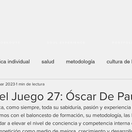
orkouts
Soul Experience
Portfol
ica individual
salud
metodología
cultura de
mar 2023
1 min de lectura
juego
scouting
NCAA
liga femenina
AC
el Juego 27: Óscar De Pa
a, como siempre, toda su sabiduría, pasión y experiencia
 2 coach
nba
táctica
respondiendo mails
amos con el baloncesto de formación, su metodología, las
r a elevar el nivel de conciencia y competencia interna d
ompetición como medio de mejora, crecimiento y desarroll