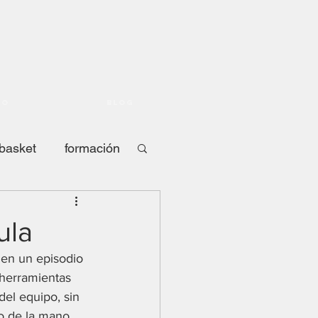
io
Blog
 basket
formación
B
ula
 en un episodio 
contrahistoria
 herramientas 
el equipo, sin 
o de la mano 