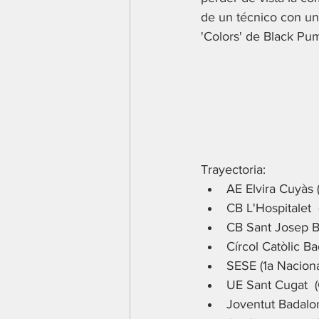
de un técnico con una
'Colors' de Black Pu
Trayectoria:
AE Elvira Cuyàs (
CB L'Hospitalet  
CB Sant Josep Ba
Círcol Catòlic Ba
SESE (1a Naciona
UE Sant Cugat  (
Joventut Badalon