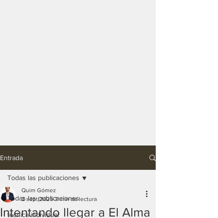
Entrada
Todas las publicaciones
Quim Gómez
Todas las publicaciones
2 sept 2025
3 min de lectura
Intentando llegar a El Alma
técnica individual