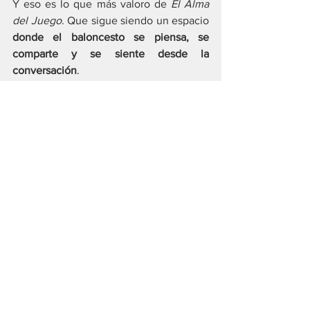
Y eso es lo que más valoro de 
El Alma 
del Juego
. Que sigue siendo un espacio 
donde el baloncesto se piensa, se 
comparte y se siente desde la 
conversación
.
Solo quería dejar estas líneas por aquí 
para decirte que 
El Alma del Juego 4
ya 
está aquí
. Que vamos a por ese 
centenario.Y que 
gracias
. Gracias por 
estar al otro lado, por escuchar, por 
compartir, por acompañarme en estas 
decenas de horas de basket y reflexión.
Nos vemos (o nos escuchamos) muy 
pronto.
PODCAST
el alma del juego