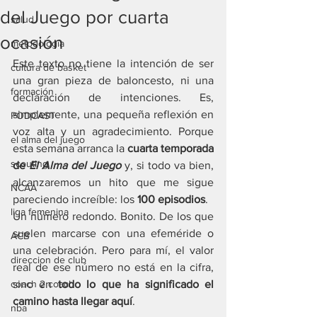
del Juego por cuarta
salud
ocasión
metodología
Este texto no tiene la intención de ser 
cultura de basket
una gran pieza de baloncesto, ni una 
formación
declaración de intenciones. Es, 
simplemente, una pequeña reflexión en 
PODCAST
voz alta y un agradecimiento. Porque 
el alma del juego
esta semana arranca la 
cuarta temporada 
scouting
de 
El Alma del Juego
 y, si todo va bien, 
alcanzaremos un hito que me sigue 
NCAA
pareciendo increíble: los 
100 episodios
.
liga femenina
Un número redondo. Bonito. De los que 
suelen marcarse con una efeméride o 
ACB
una celebración. Pero para mí, el valor 
direccion de club
real de ese número no está en la cifra, 
coach 2 coach
sino en 
todo lo que ha significado el 
camino hasta llegar aquí
.
nba