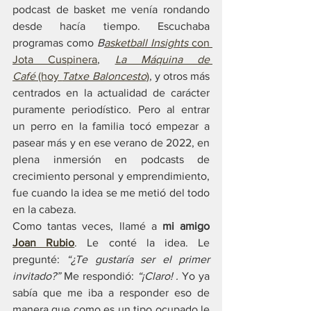
podcast de basket me venía rondando 
desde hacía tiempo. Escuchaba 
programas como 
B
asketball Insights
 con 
Jota Cuspinera
, 
La Máquina de 
Café
 (hoy 
Tatxe Baloncesto
)
, y otros más 
centrados en la actualidad de carácter 
puramente periodístico. Pero al entrar 
un perro en la familia tocó empezar a 
pasear más y en ese verano de 2022, en 
plena inmersión en podcasts de 
crecimiento personal y emprendimiento, 
fue cuando la idea se me metió del todo 
en la cabeza.
Como tantas veces, llamé a 
mi amigo 
Joan Rubio
. Le conté la idea. Le 
pregunté: 
“¿Te gustaría ser el primer 
invitado?” 
Me respondió: 
“¡Claro! . 
Yo ya 
sabía que me iba a responder eso de 
manera que como es un tipo ocupado le 