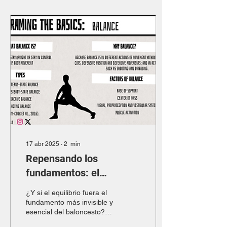
17 abr 2025
∙
2
min
Repensando los
fundamentos: el
equilibrio en el
¿Y si el equilibrio fuera el
baloncesto, por José
fundamento más invisible y
esencial del baloncesto?
Daniel Gonzalo
Inspirado en un hilo de