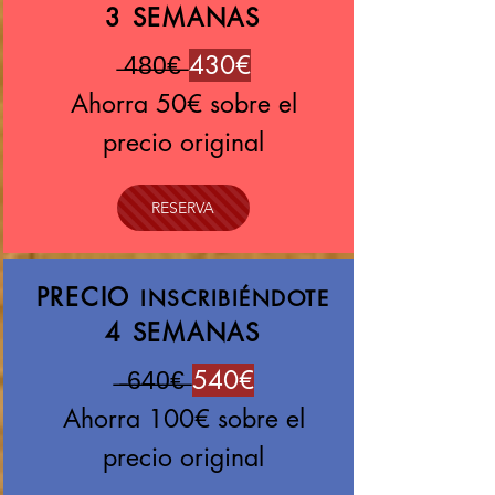
3 SEMANAS
̶4̶8̶0̶€̶
430€
Ahorra 50€ sobre el
precio original
RESERVA
PRECIO
INSCRIBIÉNDOTE
4 SEMANAS
̶ ̶6̶4̶0̶€̶
540€
Ahorra 100€ sobre el
precio original