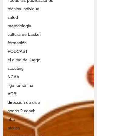
Todas las publicaciones
técnica individual
salud
metodología
cultura de basket
formación
PODCAST
el alma del juego
scouting
NCAA
liga femenina
ACB
direccion de club
coach 2 coach
nba
táctica