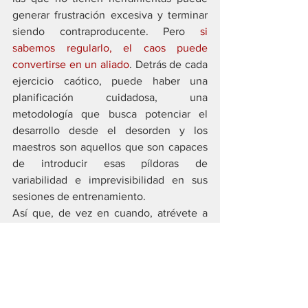
generar frustración excesiva y terminar 
siendo contraproducente. Pero 
si 
sabemos regularlo, el caos puede 
convertirse en un aliado
. Detrás de cada 
ejercicio caótico, puede haber una 
planificación cuidadosa, una 
metodología que busca potenciar el 
desarrollo desde el desorden y los 
maestros son aquellos que son capaces 
de introducir esas píldoras de 
variabilidad e imprevisibilidad en sus 
sesiones de entrenamiento.
Así que, de vez en cuando, atrévete a 
entrenar feo. 
Coaching ugly
 no significa 
desorganización, sino exponer a los 
jugadores a lo que realmente sucede en 
la cancha. Ahí es donde de verdad se 
aprende a ganar.