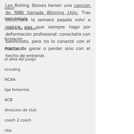
Los Rolling Stones tienen una 
canción 
salud
de 1986 llamada Winning Ugly
.
 Tras 
metodología
escucharla la semana pasada volví a 
realizar eso que siempre hago por 
cultura de basket
deformación profesional: conectarla con 
formación
baloncesto, pero no lo conecté con el 
hecho de ganar o perder sino con el 
PODCAST
hecho de entrenar.
el alma del juego
scouting
NCAA
liga femenina
ACB
direccion de club
coach 2 coach
nba