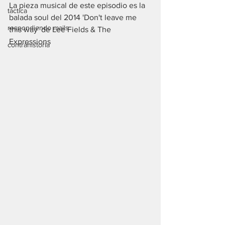
La pieza musical de este episodio es la 
táctica
balada soul del 2014 'Don't leave me 
respondiendo mails
this way' de Lee Fields & The 
Expressions
contrahistoria