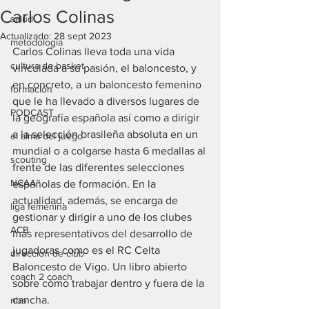
Carlos Colinas
salud
Actualizado:
28 sept 2023
metodología
Carlos Colinas lleva toda una vida 
cultura de basket
vinculada a su pasión, el baloncesto, y 
en concreto, a un baloncesto femenino 
formación
que le ha llevado a diversos lugares de 
PODCAST
la geografía española así como a dirigir 
a la selección brasileña absoluta en un 
el alma del juego
mundial o a colgarse hasta 6 medallas al 
scouting
frente de las diferentes selecciones 
NCAA
españolas de formación. En la 
actualidad, además, se encarga de 
liga femenina
gestionar y dirigir a uno de los clubes 
ACB
más representativos del desarrollo de 
jugadoras como es el RC Celta 
direccion de club
Baloncesto de Vigo. Un libro abierto 
coach 2 coach
sobre cómo trabajar dentro y fuera de la 
cancha.
nba