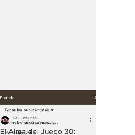
Entrada
Todas las publicaciones
Soul Basketball
Todas las publicaciones
13 abr 2023
1 min de lectura
El Alma del Juego 30:
técnica individual