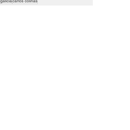
galicia
carlos colinas
direccion de club
liga femenina
formación
Ver todo
Entradas recientes