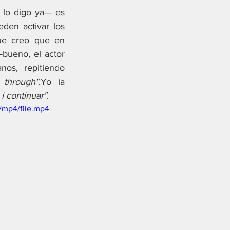
 lo digo ya— es 
en activar los  
ue creo que en 
bueno, el actor 
s, repitiendo 
w through"
.Yo la 
 i continuar"
.
/mp4/file.mp4