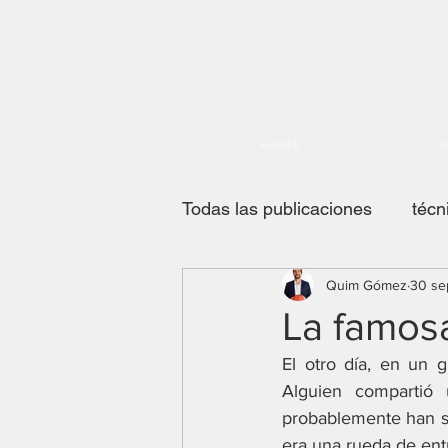
Home
W
Todas las publicaciones
técn
Quim Gómez
30 se
PODCAST
el alma del 
La famosa
El otro día, en un 
direccion de club
coach
Alguien compartió 
probablemente han su
era una rueda de ent