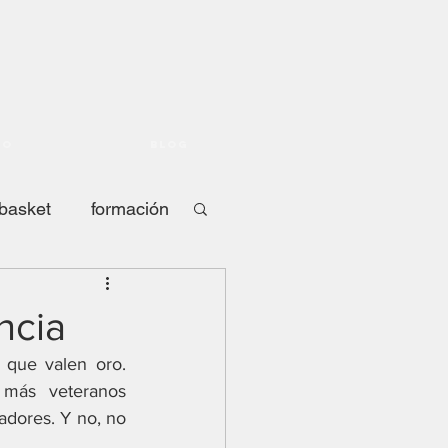
io
Blog
 basket
formación
B
ncia
que valen oro. 
contrahistoria
más veteranos 
dores. Y no, no 