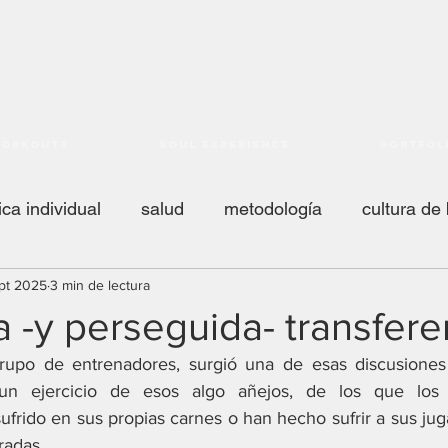
orkouts
Soul Experience
Portfol
ica individual
salud
metodología
cultura de
pt 2025
3 min de lectura
juego
scouting
NCAA
liga femenina
AC
 -y perseguida- transfere
grupo de entrenadores, surgió una de esas discusiones 
 2 coach
nba
táctica
respondiendo mails
un ejercicio de esos algo añejos, de los que los 
frido en sus propias carnes o han hecho sufrir a sus juga
radas.