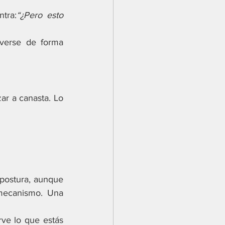
tra:
“¿Pero esto 
erse de forma 
r a canasta. Lo 
postura, aunque 
mecanismo. Una 
ve lo que estás 