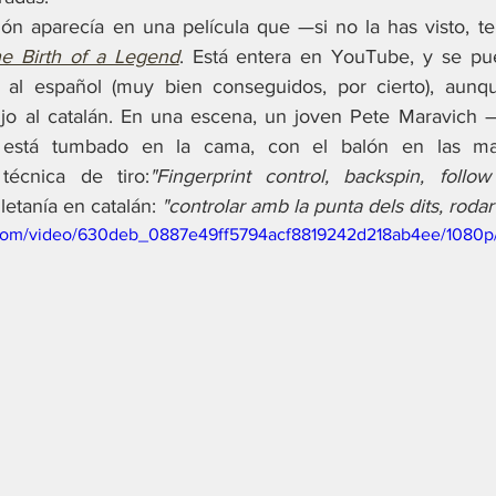
tión aparecía en una película que —si no la has visto, te
he Birth of a Legend
. Está entera en YouTube, y se pued
os al español (muy bien conseguidos, por cierto), aunq
jo al catalán. En una escena, un joven Pete Maravich —
 está tumbado en la cama, con el balón en las mano
écnica de tiro:
"Fingerprint control, backspin, follo
tanía en catalán: 
"controlar amb la punta dels dits, rodar
ic.com/video/630deb_0887e49ff5794acf8819242d218ab4ee/1080p