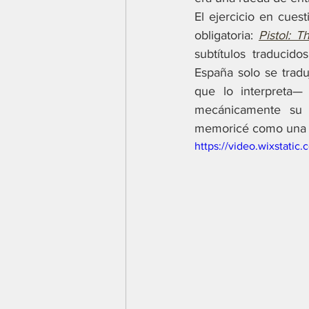
El ejercicio en cues
obligatoria: 
Pistol: T
subtítulos traducid
España solo se tradu
que lo interpreta—
mecánicamente su t
memoricé como una le
https://video.wixstat