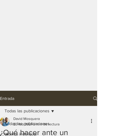
Entrada
Todas las publicaciones
David Mosquera
Todas las publicaciones
23 feb 2021
3 min de lectura
¿Qué hacer ante un
técnica individual