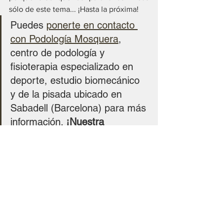
sólo de este tema... ¡Hasta la próxima!
Puedes 
ponerte en contacto 
con Podología Mosquera
, 
centro de podología y 
fisioterapia especializado en 
deporte, estudio biomecánico 
y de la pisada ubicado en 
Sabadell (Barcelona) para más 
información. 
¡Nuestra 
experiencia trabajando con 
David y su equipo es 
espectacular!
Web: 
www.podolegsabadellcentre.com/