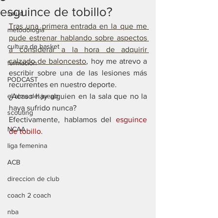
esguince de tobillo?
salud
Tras una primera entrada en la que me 
metodología
pude estrenar hablando sobre aspectos 
cultura de basket
a considerar a la hora de adquirir 
calzado de baloncesto
, hoy me atrevo a 
formación
escribir sobre una de las lesiones más 
PODCAST
recurrentes en nuestro deporte. 
el alma del juego
¿Acaso hay alguien en la sala que no la 
haya sufrido nunca? 
scouting
Efectivamente, hablamos del 
esguince 
NCAA
de tobillo
.
liga femenina
ACB
direccion de club
coach 2 coach
nba