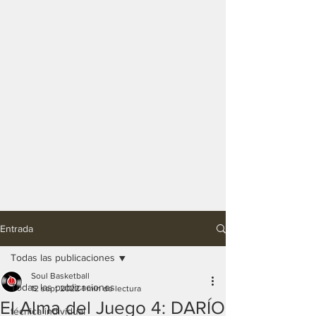
Entrada
Todas las publicaciones
Soul Basketball
Todas las publicaciones
12 sept 2022
1 min de lectura
El Alma del Juego 4: DARÍO
técnica individual