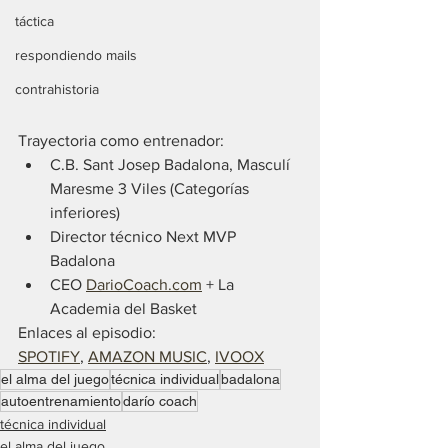
táctica
respondiendo mails
contrahistoria
Trayectoria como entrenador:
C.B. Sant Josep Badalona, Masculí 
Maresme 3 Viles (Categorías 
inferiores)
Director técnico Next MVP 
Badalona
CEO 
DarioCoach.com
 + La 
Academia del Basket
Enlaces al episodio:
SPOTIFY
, 
AMAZON MUSIC
, 
IVOOX
el alma del juego
técnica individual
badalona
autoentrenamiento
darío coach
técnica individual
el alma del juego