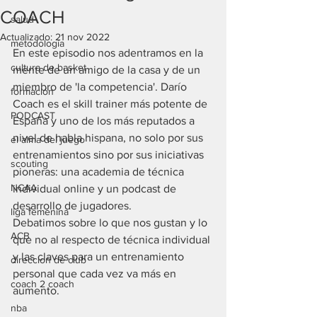
COACH
salud
Actualizado:
21 nov 2022
metodología
En este episodio nos adentramos en la 
cultura de basket
mente de un amigo de la casa y de un 
miembro de 'la competencia'. Darío 
formación
Coach es el skill trainer más potente de 
PODCAST
España y uno de los más reputados a 
nivel de habla hispana, no solo por sus 
el alma del juego
entrenamientos sino por sus iniciativas 
scouting
pioneras: una academia de técnica 
NCAA
individual online y un podcast de 
desarrollo de jugadores.
liga femenina
Debatimos sobre lo que nos gustan y lo 
ACB
que no al respecto de técnica individual 
y las claves para un entrenamiento 
direccion de club
personal que cada vez va más en 
coach 2 coach
aumento.
nba